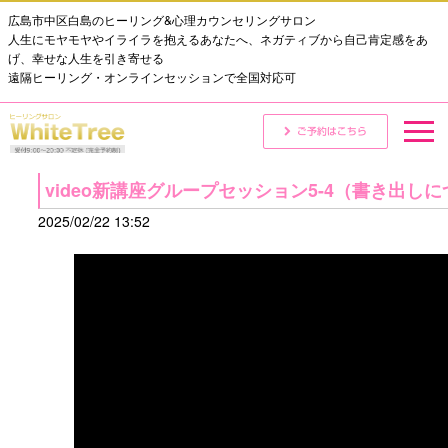
広島市中区白島のヒーリング&心理カウンセリングサロン
人生にモヤモヤやイライラを抱えるあなたへ、ネガティブから自己肯定感をあ
げ、幸せな人生を引き寄せる
遠隔ヒーリング・オンラインセッションで全国対応可
video新講座グループセッション5-4（書き出し
2025/02/22 13:52
動
画
プ
レ
ー
ヤ
ー